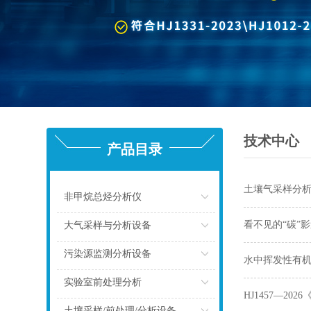
技术中心
产品目录
土壤气采样分
非甲烷总烃分析仪
点击
看不见的“碳”
大气采样与分析设备
点击
污染源监测分析设备
水中挥发性有
点击
实验室前处理分析
HJ1457—2
点击
土壤采样/前处理/分析设备