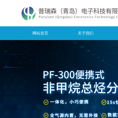
网站首页
关于我们