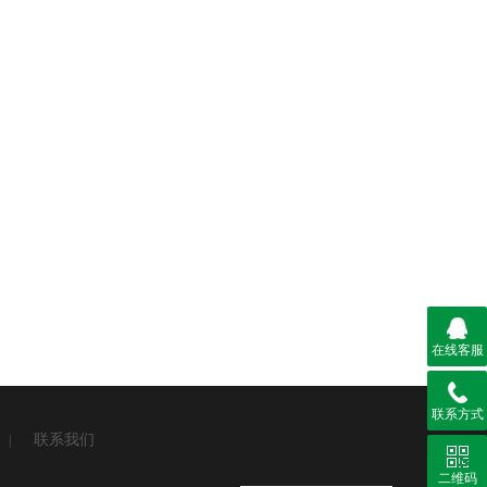
在线客服
联系方式
联系我们
|
二维码