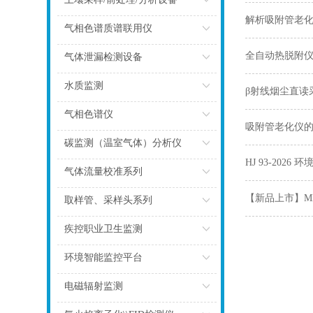
解析吸附管老
点击
气相色谱质谱联用仪
点击
全自动热脱附
气体泄漏检测设备
点击
水质监测
β射线烟尘直读
点击
气相色谱仪
吸附管老化仪的
点击
碳监测（温室气体）分析仪
HJ 93-20
点击
气体流量校准系列
点击
【新品上市】M
取样管、采样头系列
点击
疾控职业卫生监测
点击
环境智能监控平台
点击
电磁辐射监测
点击