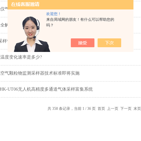
化仪气路清洁保养，避免交叉污染
欢迎您！
来自局域网的朋友！有什么可以帮助您的
仪全解析：核心原理与优势
吗？
采样管的多参数检测技术详解
温度变化速率是多少?
26 环境空气颗粒物监测采样器技术标准即将实施
HK-UT06无人机高精度多通道气体采样富集系统
共 358 条记录，当前 1 / 36 页 首页 上一页
下一页
末